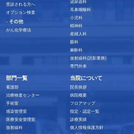
泌尿器科
受診される方へ
耳鼻咽喉科
オプション検査
小児科
- その他
精神科
がん化学療法
産婦人科
眼科
麻酔科
放射線科(読影業務)
専門外来
部門一覧
当院について
看護部
院長挨拶
治療検査センター
病院概要
手術室
フロアマップ
感染管理室
指定・認定一覧
医療安全管理室
診療実績
放射線科
個人情報保護方針