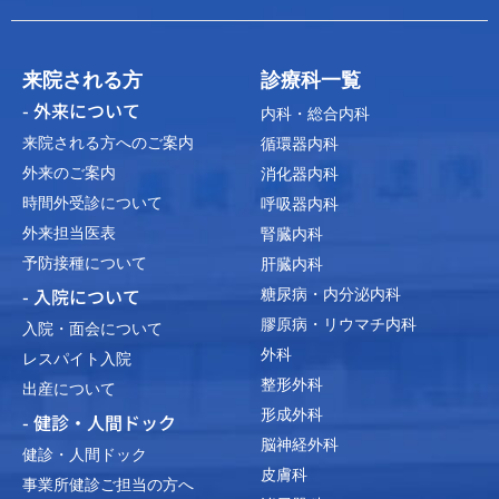
来院される方
診療科一覧
- 外来について
内科・総合内科
来院される方へのご案内
循環器内科
外来のご案内
消化器内科
時間外受診について
呼吸器内科
外来担当医表
腎臓内科
予防接種について
肝臓内科
- 入院について
糖尿病・内分泌内科
膠原病・リウマチ内科
入院・面会について
外科
レスパイト入院
整形外科
出産について
形成外科
- 健診・人間ドック
脳神経外科
健診・人間ドック
皮膚科
事業所健診ご担当の方へ