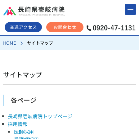
コ
ン
テ
ン
HOME
サイトマップ
ツ
へ
ス
キ
サイトマップ
ッ
プ
各ページ
長崎県壱岐病院トップページ
採用情報
医師採用