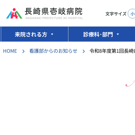
文字サイズ
小
コ
ン
来院される方
診療科･部門
テ
ン
HOME
看護部からのお知らせ
令和8年度第1回長
ツ
へ
ス
キ
ッ
プ