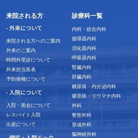
来院される方
診療科一覧
- 外来について
内科・総合内科
循環器内科
来院される方へのご案内
消化器内科
外来のご案内
呼吸器内科
時間外受診について
腎臓内科
外来担当医表
肝臓内科
予防接種について
糖尿病・内分泌内科
- 入院について
膠原病・リウマチ内科
入院・面会について
外科
レスパイト入院
整形外科
出産について
形成外科
脳神経外科
- 健診・人間ドック