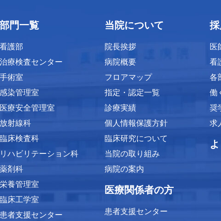
部門一覧
当院について
採
看護部
院長挨拶
医
治療検査センター
病院概要
看
手術室
フロアマップ
各
感染管理室
指定・認定一覧
働
医療安全管理室
診療実績
奨
放射線科
個人情報保護方針
求
臨床検査科
臨床研究について
よ
リハビリテーション科
当院の取り組み
薬剤科
病院の案内
栄養管理室
医療関係者の方
臨床工学室
患者支援センター
患者支援センター