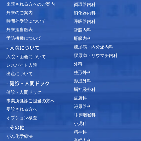
来院される方へのご案内
循環器内科
外来のご案内
消化器内科
時間外受診について
呼吸器内科
外来担当医表
腎臓内科
予防接種について
肝臓内科
- 入院について
糖尿病・内分泌内科
膠原病・リウマチ内科
入院・面会について
外科
レスパイト入院
整形外科
出産について
形成外科
- 健診・人間ドック
脳神経外科
健診・人間ドック
皮膚科
事業所健診ご担当の方へ
泌尿器科
受診される方へ
耳鼻咽喉科
オプション検査
小児科
- その他
精神科
がん化学療法
産婦人科