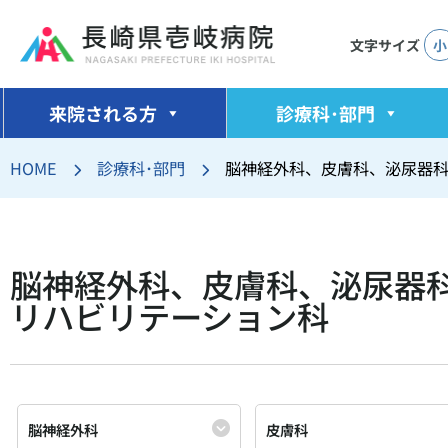
文字サイズ
小
コ
ン
来院される方
診療科･部門
テ
ン
HOME
診療科･部門
脳神経外科、皮膚科、泌尿器
ツ
へ
ス
キ
脳神経外科、皮膚科、泌尿器
ッ
リハビリテーション科
プ
脳神経外科
皮膚科