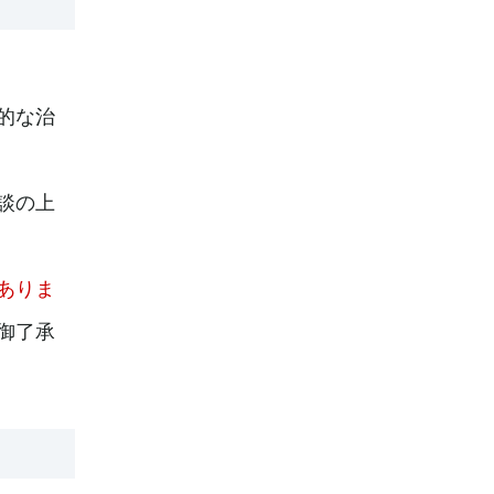
的な治
談の上
ありま
御了承