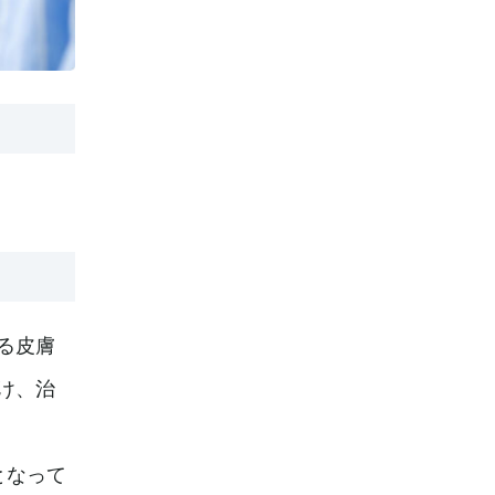
る皮膚
け、治
となって