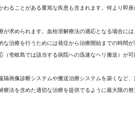
かわることがある重篤な疾患も含まれます。何より即座
療が求められます。血栓溶解療法の適応となる場合には
的な治療を行うためには発症から治療開始までの時間が
応（壱岐島では該当する病院への迅速なヘリ搬送）が可
遠隔画像診断システムや搬送治療システムを築くなど、
解療法を含めた適切な治療を提供でるように最大限の努