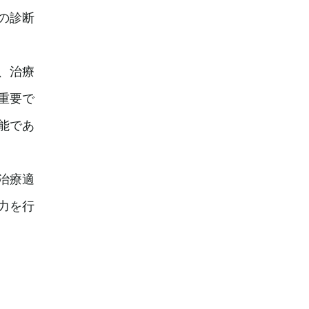
の診断
、治療
重要で
能であ
治療適
力を行