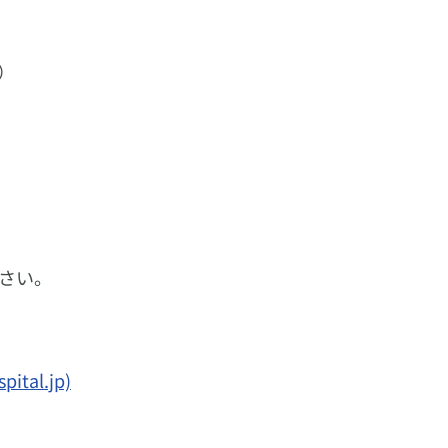
）
さい。
al.jp)