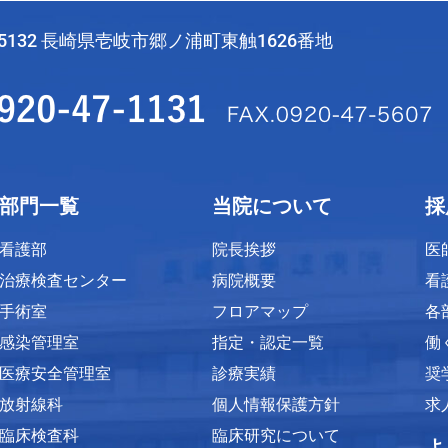
-5132 長崎県壱岐市郷ノ浦町東触1626番地
部門一覧
当院について
採
看護部
院長挨拶
医
治療検査センター
病院概要
看
手術室
フロアマップ
各
感染管理室
指定・認定一覧
働
医療安全管理室
診療実績
奨
放射線科
個人情報保護方針
求
臨床検査科
臨床研究について
よ