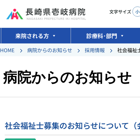
文字サイズ
小
コ
ン
来院される方
診療科･部門
テ
ン
HOME
病院からのお知らせ
採用情報
社会福祉
ツ
へ
病院からのお知らせ
ス
キ
ッ
プ
社会福祉士募集のお知らせについて（