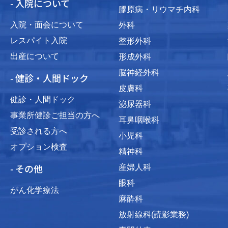
- 入院について
膠原病・リウマチ内科
入院・面会について
外科
レスパイト入院
整形外科
出産について
形成外科
脳神経外科
- 健診・人間ドック
皮膚科
健診・人間ドック
泌尿器科
事業所健診ご担当の方へ
耳鼻咽喉科
受診される方へ
小児科
オプション検査
精神科
- その他
産婦人科
眼科
がん化学療法
麻酔科
放射線科(読影業務)