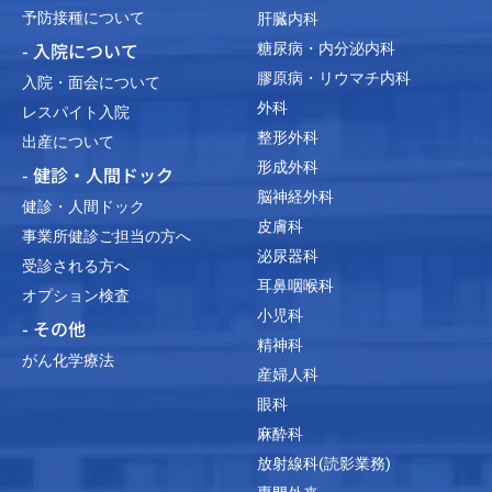
予防接種について
肝臓内科
- 入院について
糖尿病・内分泌内科
膠原病・リウマチ内科
入院・面会について
外科
レスパイト入院
整形外科
出産について
形成外科
- 健診・人間ドック
脳神経外科
健診・人間ドック
皮膚科
事業所健診ご担当の方へ
泌尿器科
受診される方へ
耳鼻咽喉科
オプション検査
小児科
- その他
精神科
がん化学療法
産婦人科
眼科
麻酔科
放射線科(読影業務)