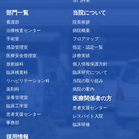
専門外来
部門一覧
当院について
看護部
院長挨拶
治療検査センター
病院概要
手術室
フロアマップ
感染管理室
指定・認定一覧
医療安全管理室
診療実績
放射線科
個人情報保護方針
臨床検査科
臨床研究について
リハビリテーション科
当院の取り組み
薬剤科
病院の案内
栄養管理室
医療関係者の方
臨床工学室
患者支援センター
患者支援センター
レスパイト入院
事務部
臨床研修
採用情報