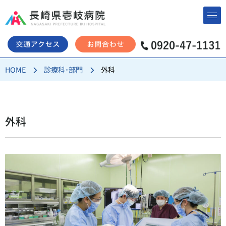
コ
ン
テ
ン
HOME
診療科･部門
外科
ツ
へ
ス
キ
外科
ッ
プ