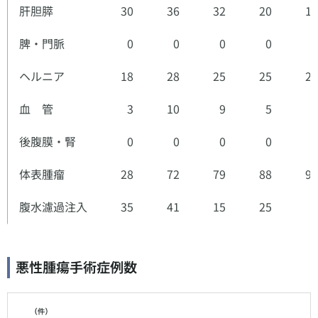
肝胆膵
30
36
32
20
15
脾・門脈
0
0
0
0
0
ヘルニア
18
28
25
25
24
血 管
3
10
9
5
2
後腹膜・腎
0
0
0
0
0
体表腫瘤
28
72
79
88
91
腹水濾過注入
35
41
15
25
2
悪性腫瘍手術症例数