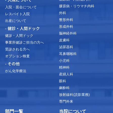
膠原病・リウマチ内科
入院・面会について
外科
レスパイト入院
整形外科
出産について
形成外科
- 健診・人間ドック
脳神経外科
健診・人間ドック
皮膚科
事業所健診ご担当の方へ
泌尿器科
受診される方へ
耳鼻咽喉科
オプション検査
小児科
- その他
精神科
がん化学療法
産婦人科
眼科
麻酔科
放射線科(読影業務)
専門外来
部門一覧
当院について