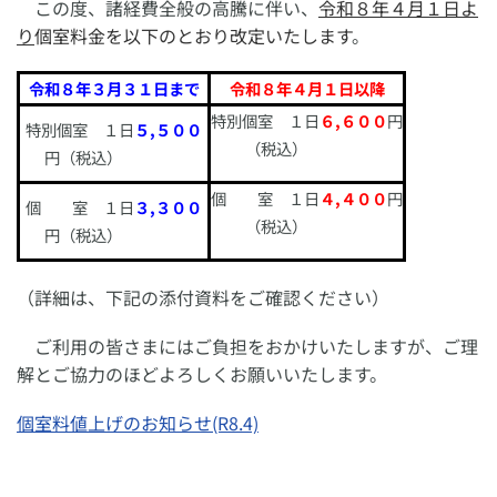
この度、諸経費全般の高騰に伴い、
令和８年４月１日よ
り
個室料金を以下のとおり改定
いたします
。
令和８年３月３１日まで
令和８年４月１日以降
特別個室 １日
６,６００
円
特別個室 １日
５,５００
（税込）
円（税込）
個 室 １日
４,４００
円
個 室 １日
３,３００
（税込）
円（税込）
（詳細は、下記の添付資料をご確認ください）
ご利用の皆さまにはご負担をおかけいたしますが、ご理
解とご協力のほどよろしくお願いいたします。
個室料値上げのお知らせ(R8.4)