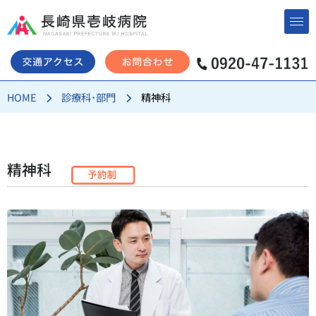
コ
ン
テ
ン
HOME
診療科･部門
精神科
ツ
へ
ス
キ
精神科
ッ
プ