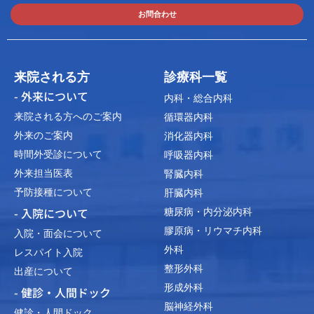
お問合わせ
来院される方
診療科一覧
- 外来について
内科・総合内科
来院される方へのご案内
循環器内科
外来のご案内
消化器内科
時間外受診について
呼吸器内科
外来担当医表
腎臓内科
予防接種について
肝臓内科
- 入院について
糖尿病・内分泌内科
膠原病・リウマチ内科
入院・面会について
外科
レスパイト入院
整形外科
出産について
形成外科
- 健診・人間ドック
脳神経外科
健診・人間ドック