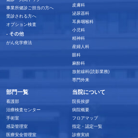
皮膚科
事業所健診ご担当の方へ
泌尿器科
受診される方へ
耳鼻咽喉科
オプション検査
小児科
- その他
精神科
がん化学療法
産婦人科
眼科
麻酔科
放射線科(読影業務)
専門外来
部門一覧
当院について
看護部
院長挨拶
治療検査センター
病院概要
手術室
フロアマップ
感染管理室
指定・認定一覧
医療安全管理室
診療実績