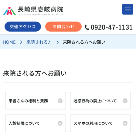
コ
ン
テ
ン
HOME
来院される方
来院される方へお願い
ツ
へ
ス
キ
来院される方へお願い
ッ
プ
患者さんの権利と責務
迷惑行為の禁止について
入館制限について
スマホの利用について