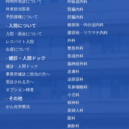
時間外受診について
呼吸器内科
外来担当医表
腎臓内科
予防接種について
肝臓内科
- 入院について
糖尿病・内分泌内科
膠原病・リウマチ内科
入院・面会について
外科
レスパイト入院
整形外科
出産について
形成外科
- 健診・人間ドック
脳神経外科
健診・人間ドック
皮膚科
事業所健診ご担当の方へ
泌尿器科
受診される方へ
耳鼻咽喉科
オプション検査
小児科
- その他
精神科
がん化学療法
産婦人科
眼科
麻酔科