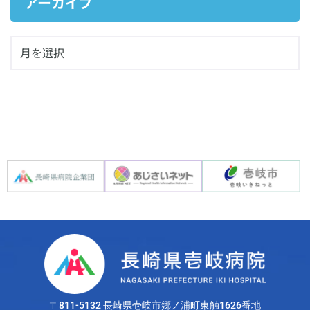
アーカイブ
〒811-5132 長崎県壱岐市郷ノ浦町東触1626番地