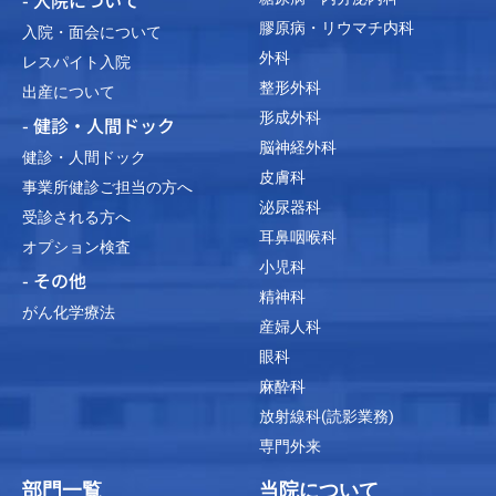
- 入院について
膠原病・リウマチ内科
入院・面会について
外科
レスパイト入院
整形外科
出産について
形成外科
- 健診・人間ドック
脳神経外科
健診・人間ドック
皮膚科
事業所健診ご担当の方へ
泌尿器科
受診される方へ
耳鼻咽喉科
オプション検査
小児科
- その他
精神科
がん化学療法
産婦人科
眼科
麻酔科
放射線科(読影業務)
専門外来
部門一覧
当院について