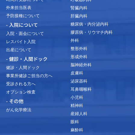
外来担当医表
腎臓内科
予防接種について
肝臓内科
- 入院について
糖尿病・内分泌内科
膠原病・リウマチ内科
入院・面会について
外科
レスパイト入院
整形外科
出産について
形成外科
- 健診・人間ドック
脳神経外科
健診・人間ドック
皮膚科
事業所健診ご担当の方へ
泌尿器科
受診される方へ
耳鼻咽喉科
オプション検査
小児科
- その他
精神科
がん化学療法
産婦人科
眼科
麻酔科