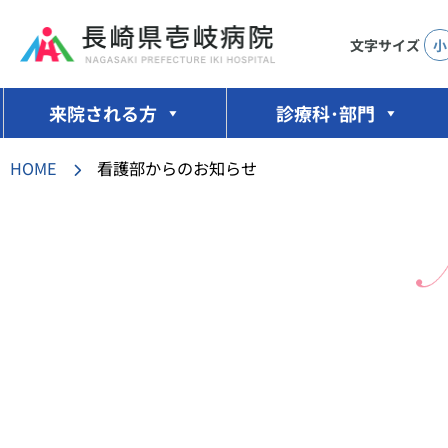
文字サイズ
小
コ
ン
来院される方
診療科･部門
テ
ン
HOME
看護部からのお知らせ
ツ
へ
ス
キ
ッ
プ