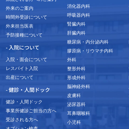
消化器内科
外来のご案内
呼吸器内科
時間外受診について
腎臓内科
外来担当医表
肝臓内科
予防接種について
糖尿病・内分泌内科
- 入院について
膠原病・リウマチ内科
入院・面会について
外科
レスパイト入院
整形外科
出産について
形成外科
脳神経外科
- 健診・人間ドック
皮膚科
健診・人間ドック
泌尿器科
事業所健診ご担当の方へ
耳鼻咽喉科
受診される方へ
小児科
オプション検査