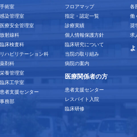
手術室
フロアマップ
各
感染管理室
指定・認定一覧
働
医療安全管理室
診療実績
奨
放射線科
個人情報保護方針
求
臨床検査科
臨床研究について
よ
リハビリテーション科
当院の取り組み
薬剤科
病院の案内
栄養管理室
医療関係者の方
臨床工学室
患者支援センター
患者支援センター
レスパイト入院
事務部
臨床研修