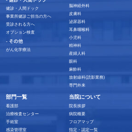
脳神経外科
健診・人間ドック
皮膚科
事業所健診ご担当の方へ
泌尿器科
受診される方へ
耳鼻咽喉科
オプション検査
小児科
- その他
精神科
がん化学療法
産婦人科
眼科
麻酔科
放射線科(読影業務)
専門外来
部門一覧
当院について
看護部
院長挨拶
治療検査センター
病院概要
手術室
フロアマップ
感染管理室
指定・認定一覧