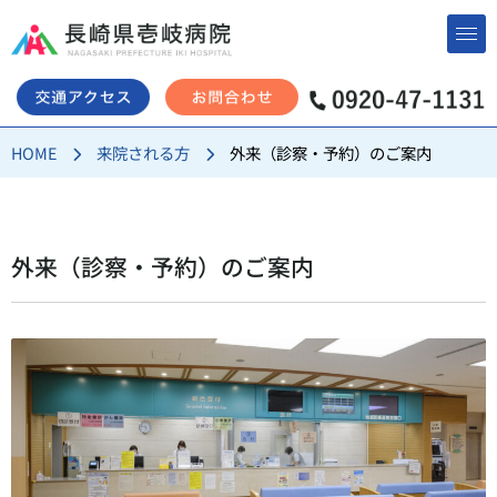
コ
ン
テ
ン
HOME
来院される方
外来（診察・予約）のご案内
ツ
へ
ス
キ
外来（診察・予約）のご案内
ッ
プ