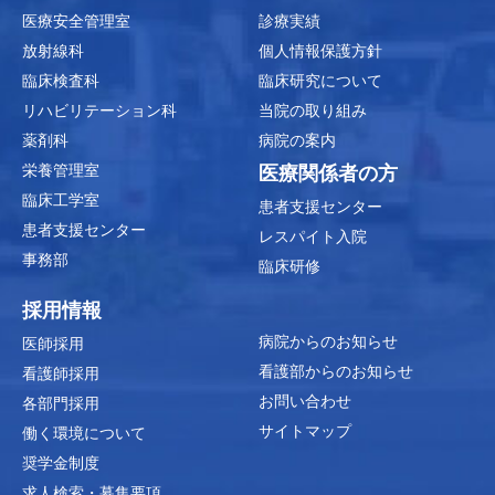
医療安全管理室
診療実績
放射線科
個人情報保護方針
臨床検査科
臨床研究について
リハビリテーション科
当院の取り組み
薬剤科
病院の案内
栄養管理室
医療関係者の方
臨床工学室
患者支援センター
患者支援センター
レスパイト入院
事務部
臨床研修
採用情報
病院からのお知らせ
医師採用
看護部からのお知らせ
看護師採用
お問い合わせ
各部門採用
サイトマップ
働く環境について
奨学金制度
求人検索・募集要項