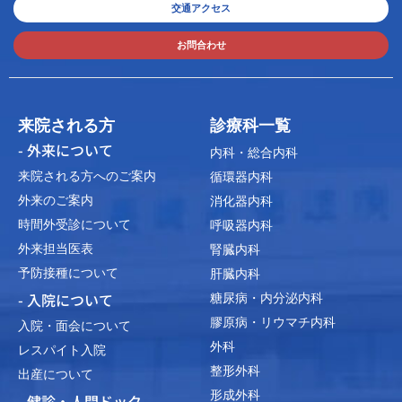
交通アクセス
お問合わせ
来院される方
診療科一覧
- 外来について
内科・総合内科
来院される方へのご案内
循環器内科
外来のご案内
消化器内科
時間外受診について
呼吸器内科
外来担当医表
腎臓内科
予防接種について
肝臓内科
- 入院について
糖尿病・内分泌内科
膠原病・リウマチ内科
入院・面会について
外科
レスパイト入院
整形外科
出産について
形成外科
- 健診・人間ドック