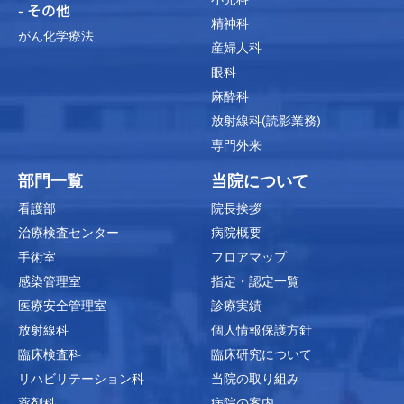
- その他
精神科
がん化学療法
産婦人科
眼科
麻酔科
放射線科(読影業務)
専門外来
部門一覧
当院について
看護部
院長挨拶
治療検査センター
病院概要
手術室
フロアマップ
感染管理室
指定・認定一覧
医療安全管理室
診療実績
放射線科
個人情報保護方針
臨床検査科
臨床研究について
リハビリテーション科
当院の取り組み
薬剤科
病院の案内