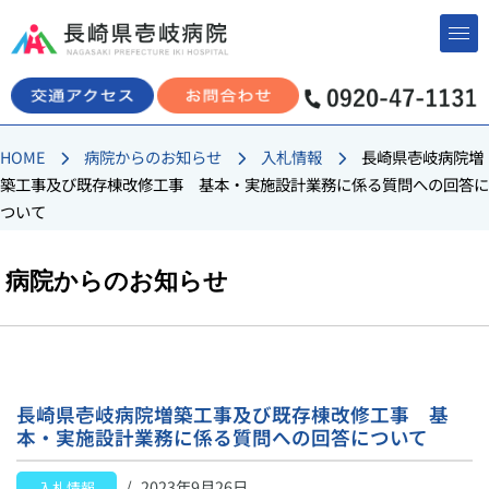
コ
ン
テ
ン
HOME
病院からのお知らせ
入札情報
長崎県壱岐病院増
ツ
築工事及び既存棟改修工事 基本・実施設計業務に係る質問への回答に
へ
ついて
ス
キ
ッ
病院からのお知らせ
プ
長崎県壱岐病院増築工事及び既存棟改修工事 基
本・実施設計業務に係る質問への回答について
2023年9月26日
入札情報