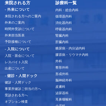
来院される方
診療科一覧
- 外来について
内科・総合内科
来院される方へのご案内
循環器内科
外来のご案内
消化器内科
時間外受診について
呼吸器内科
外来担当医表
腎臓内科
予防接種について
肝臓内科
- 入院について
糖尿病・内分泌内科
膠原病・リウマチ内科
入院・面会について
外科
レスパイト入院
整形外科
出産について
形成外科
- 健診・人間ドック
脳神経外科
健診・人間ドック
皮膚科
事業所健診ご担当の方へ
泌尿器科
受診される方へ
耳鼻咽喉科
オプション検査
小児科